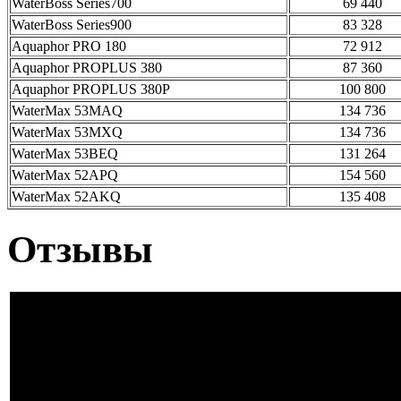
WaterBoss Series700
69 440
WaterBoss Series900
83 328
Aquaphor PRO 180
72 912
Aquaphor PROPLUS 380
87 360
Aquaphor PROPLUS 380P
100 800
WaterMax 53MAQ
134 736
WaterMax 53MXQ
134 736
WaterMax 53BEQ
131 264
WaterMax 52APQ
154 560
WaterMax 52AKQ
135 408
Отзывы