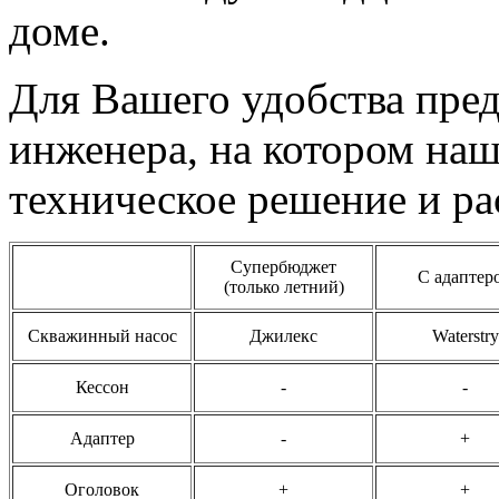
доме.
Для Вашего удобства пре
инженера, на котором на
техническое решение и ра
Супербюджет
С адаптер
(только летний)
Скважинный насос
Джилекс
Waterstry
Кессон
-
-
Адаптер
-
+
Оголовок
+
+